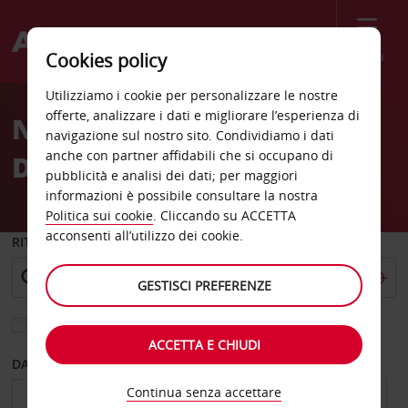
Menù
Cookies policy
Welcome
Utilizziamo i cookie per personalizzare le nostre
to
offerte, analizzare i dati e migliorare l’esperienza di
Noleggio auto Hotel Casa
Avis
navigazione sul nostro sito. Condividiamo i dati
anche con partner affidabili che si occupano di
De Campo
pubblicità e analisi dei dati; per maggiori
informazioni è possibile consultare la nostra
Politica sui cookie
. Cliccando su ACCETTA
acconsenti all’utilizzo dei cookie.
RITIRO DA
GESTISCI PREFERENZE
Scegli una località di riconsegna diversa
ACCETTA E CHIUDI
DAL GIORNO
AL GIORNO
Continua senza accettare