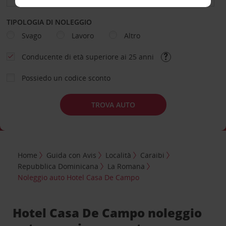
TIPOLOGIA DI NOLEGGIO
Svago
Lavoro
Altro
Conducente di età superiore ai 25 anni
Possiedo un codice sconto
TROVA AUTO
Home
Guida con Avis
Località
Caraibi
Repubblica Dominicana
La Romana
Noleggio auto Hotel Casa De Campo
Hotel Casa De Campo noleggio