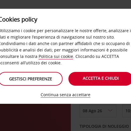
Cookies policy
OFFERTE
SELF SERVICE
PRODOTTI
DE
Utilizziamo i cookie per personalizzare le nostre offerte, analizzare i
dati e migliorare l’esperienza di navigazione sul nostro sito.
Condividiamo i dati anche con partner affidabili che si occupano di
ears
pubblicità e analisi dei dati; per maggiori informazioni è possibile
consultare la nostra
Politica sui cookie
. Cliccando su ACCETTA
RITIRO DA
acconsenti all’utilizzo dei cookie.
ACCETTA E CHIUDI
GESTISCI PREFERENZE
Scegli una località di
Continua senza accettare
DAL GIORNO
TIPOLOGIA DI NOLEGGIO