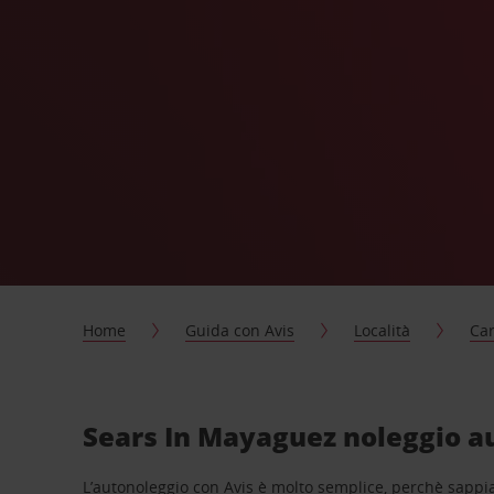
Home
Guida con Avis
Località
Car
Sears In Mayaguez noleggio au
L’autonoleggio con Avis è molto semplice, perchè sappiam