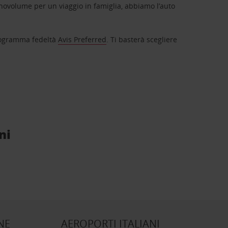
novolume per un viaggio in famiglia, abbiamo l’auto
 programma fedeltà
Avis Preferred
. Ti basterà scegliere
ni
NE
AEROPORTI ITALIANI