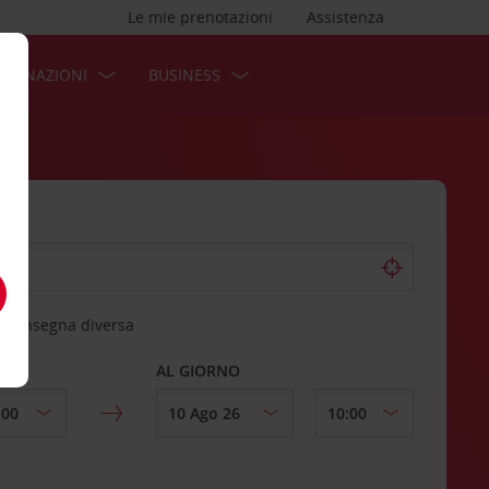
Le mie prenotazioni
Assistenza
STINAZIONI
BUSINESS
 riconsegna diversa
AL GIORNO