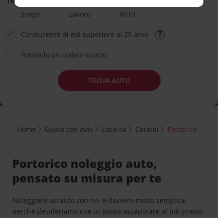
TIPOLOGIA DI NOLEGGIO
Svago
Lavoro
Altro
Conducente di età superiore ai 25 anni
Possiedo un codice sconto
TROVA AUTO
Home
Guida con Avis
Località
Caraibi
Portorico
Portorico noleggio auto,
pensato su misura per te
Noleggiare un'auto con noi è davvero molto semplice,
perché desideriamo che tu possa assaporare al più presto