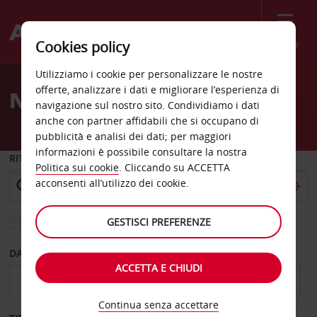
Menù
Cookies policy
Welcome
Utilizziamo i cookie per personalizzare le nostre
to
offerte, analizzare i dati e migliorare l’esperienza di
Noleggio auto Portorico
Avis
navigazione sul nostro sito. Condividiamo i dati
anche con partner affidabili che si occupano di
pubblicità e analisi dei dati; per maggiori
informazioni è possibile consultare la nostra
RITIRO DA
Politica sui cookie
. Cliccando su ACCETTA
acconsenti all’utilizzo dei cookie.
GESTISCI PREFERENZE
Scegli una località di riconsegna diversa
DAL GIORNO
AL GIORNO
ACCETTA E CHIUDI
Continua senza accettare