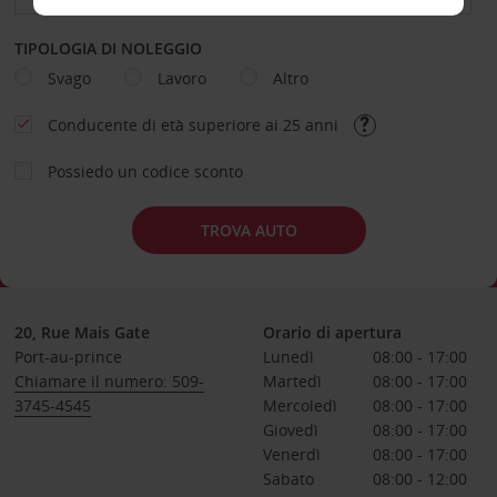
TIPOLOGIA DI NOLEGGIO
Svago
Lavoro
Altro
Conducente di età superiore ai 25 anni
Possiedo un codice sconto
TROVA AUTO
20, Rue Mais Gate
Orario di apertura
Port-au-prince
Lunedì
08:00 - 17:00
Chiamare il numero: 509-
Martedì
08:00 - 17:00
3745-4545
Mercoledì
08:00 - 17:00
Giovedì
08:00 - 17:00
Venerdì
08:00 - 17:00
Sabato
08:00 - 12:00