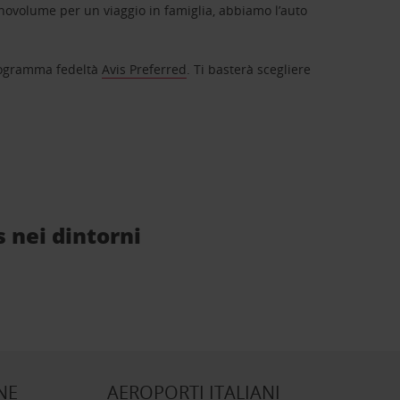
novolume per un viaggio in famiglia, abbiamo l’auto
 programma fedeltà
Avis Preferred
. Ti basterà scegliere
s nei dintorni
NE
AEROPORTI ITALIANI