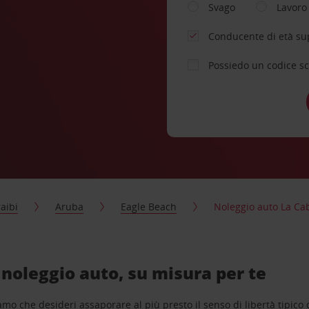
Svago
Lavoro
Conducente di età su
Possiedo un codice s
aibi
Aruba
Eagle Beach
Noleggio auto La C
noleggio auto, su misura per te
o che desideri assaporare al più presto il senso di libertà tipico de