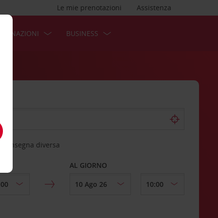
Le mie prenotazioni
Assistenza
STINAZIONI
BUSINESS
 riconsegna diversa
AL GIORNO