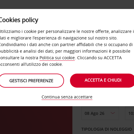
Cookies policy
OFFERTE
SELF SERVICE
PRODOTTI
DE
Utilizziamo i cookie per personalizzare le nostre offerte, analizzare i
dati e migliorare l’esperienza di navigazione sul nostro sito.
Condividiamo i dati anche con partner affidabili che si occupano di
a
pubblicità e analisi dei dati; per maggiori informazioni è possibile
consultare la nostra
Politica sui cookie
. Cliccando su ACCETTA
RITIRO DA
acconsenti all’utilizzo dei cookie.
and
ACCETTA E CHIUDI
GESTISCI PREFERENZE
Scegli una località di
Continua senza accettare
DAL GIORNO
TIPOLOGIA DI NOLEGGIO