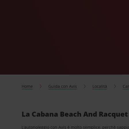
Home
Guida con Avis
Località
Car
La Cabana Beach And Racquet 
L’autonoleggio con Avis è molto semplice, perchè sappiam