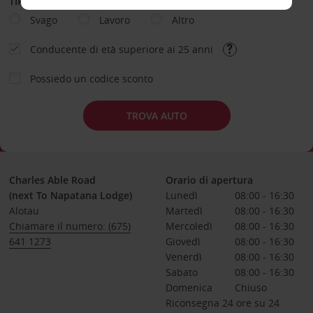
TIPOLOGIA DI NOLEGGIO
Svago
Lavoro
Altro
Conducente di età superiore ai 25 anni
Possiedo un codice sconto
TROVA AUTO
Charles Able Road
Orario di apertura
(next To Napatana Lodge)
Lunedì
08:00 - 16:30
Alotau
Martedì
08:00 - 16:30
Chiamare il numero: (675)
Mercoledì
08:00 - 16:30
641 1273
Giovedì
08:00 - 16:30
Venerdì
08:00 - 16:30
Sabato
08:00 - 16:30
Domenica
Chiuso
Riconsegna 24 ore su 24