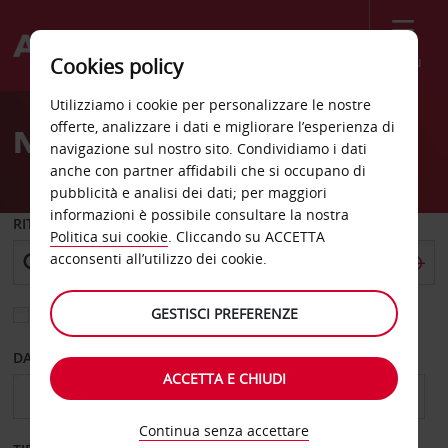
Menù
Cookies policy
Welcome
Utilizziamo i cookie per personalizzare le nostre
to
offerte, analizzare i dati e migliorare l’esperienza di
Noleggio auto Alotau
Avis
navigazione sul nostro sito. Condividiamo i dati
anche con partner affidabili che si occupano di
pubblicità e analisi dei dati; per maggiori
informazioni è possibile consultare la nostra
RITIRO DA
Politica sui cookie
. Cliccando su ACCETTA
acconsenti all’utilizzo dei cookie.
GESTISCI PREFERENZE
Scegli una località di riconsegna diversa
DAL GIORNO
AL GIORNO
ACCETTA E CHIUDI
Continua senza accettare