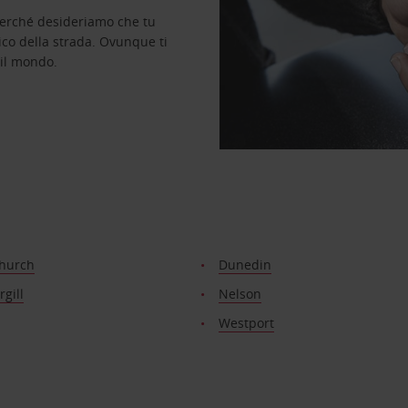
perché desideriamo che tu
ico della strada. Ovunque ti
 il mondo.
church
Dunedin
rgill
Nelson
Westport