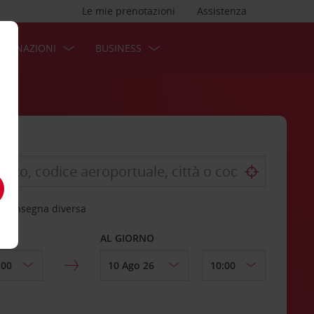
Le mie prenotazioni
Assistenza
STINAZIONI
BUSINESS
 riconsegna diversa
AL GIORNO