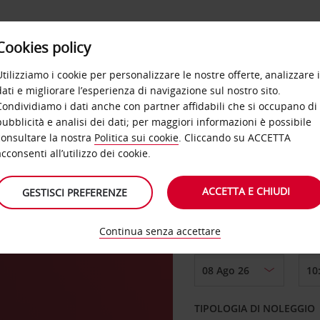
Cookies policy
OFFERTE
SELF SERVICE
PRODOTTI
DE
Utilizziamo i cookie per personalizzare le nostre offerte, analizzare i
dati e migliorare l’esperienza di navigazione sul nostro sito.
Condividiamo i dati anche con partner affidabili che si occupano di
sola
pubblicità e analisi dei dati; per maggiori informazioni è possibile
consultare la nostra
Politica sui cookie
. Cliccando su ACCETTA
RITIRO DA
acconsenti all’utilizzo dei cookie.
ACCETTA E CHIUDI
GESTISCI PREFERENZE
Scegli una località di
Continua senza accettare
DAL GIORNO
TIPOLOGIA DI NOLEGGIO