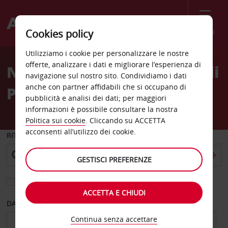
Menù
Cookies policy
Welcome
Utilizziamo i cookie per personalizzare le nostre
to
offerte, analizzare i dati e migliorare l’esperienza di
Noleggio auto aeroporto di
Avis
navigazione sul nostro sito. Condividiamo i dati
anche con partner affidabili che si occupano di
Palmerston North
pubblicità e analisi dei dati; per maggiori
informazioni è possibile consultare la nostra
Politica sui cookie
. Cliccando su ACCETTA
acconsenti all’utilizzo dei cookie.
RITIRO DA
GESTISCI PREFERENZE
Scegli una località di riconsegna diversa
ACCETTA E CHIUDI
DAL GIORNO
AL GIORNO
Continua senza accettare