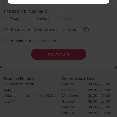
TIPOLOGIA DI NOLEGGIO
Svago
Lavoro
Altro
Conducente di età superiore ai 25 anni
Possiedo un codice sconto
TROVA AUTO
Terminal Building
Orario di apertura
Palmerston North
Lunedì
08:00 - 20:00
4442
Martedì
08:00 - 20:00
Chiamare il numero: 64 0800
Mercoledì
08:00 - 20:00
655111
Giovedì
08:00 - 20:00
Venerdì
08:00 - 20:00
Sabato
08:00 - 16:30