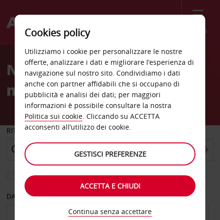
Menù
Cookies policy
Welcome
Utilizziamo i cookie per personalizzare le nostre
to
offerte, analizzare i dati e migliorare l’esperienza di
Noleggio auto Palmerston
Avis
navigazione sul nostro sito. Condividiamo i dati
anche con partner affidabili che si occupano di
nord
pubblicità e analisi dei dati; per maggiori
informazioni è possibile consultare la nostra
Politica sui cookie
. Cliccando su ACCETTA
acconsenti all’utilizzo dei cookie.
RITIRO DA
GESTISCI PREFERENZE
Scegli una località di riconsegna diversa
ACCETTA E CHIUDI
DAL GIORNO
AL GIORNO
Continua senza accettare