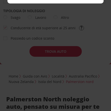
TIPOLOGIA DI NOLEGGIO
Svago
Lavoro
Altro
Conducente di età superiore ai 25 anni
Possiedo un codice sconto
TROVA AUTO
Home
Guida con Avis
Località
Australia Pacifico
Nuova Zelanda
Isola del Nord
Palmerston nord
Palmerston North noleggio
auto, pensato su misura per te