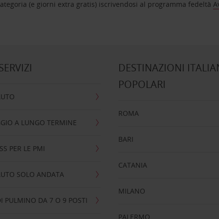
tegoria (e giorni extra gratis) iscrivendosi al programma fedeltà
A
 SERVIZI
DESTINAZIONI ITALIA
POPOLARI
AUTO
ROMA
GIO A LUNGO TERMINE
BARI
SS PER LE PMI
CATANIA
AUTO SOLO ANDATA
MILANO
I PULMINO DA 7 O 9 POSTI
PALERMO