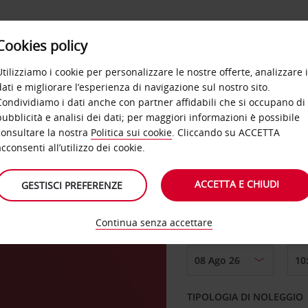
Cookies policy
OFFERTE
SELF SERVICE
PRODOTTI
DE
Utilizziamo i cookie per personalizzare le nostre offerte, analizzare i
dati e migliorare l’esperienza di navigazione sul nostro sito.
Condividiamo i dati anche con partner affidabili che si occupano di
pubblicità e analisi dei dati; per maggiori informazioni è possibile
consultare la nostra
Politica sui cookie
. Cliccando su ACCETTA
RITIRO DA
acconsenti all’utilizzo dei cookie.
ACCETTA E CHIUDI
GESTISCI PREFERENZE
Scegli una località di
Continua senza accettare
DAL GIORNO
TIPOLOGIA DI NOLEGGIO