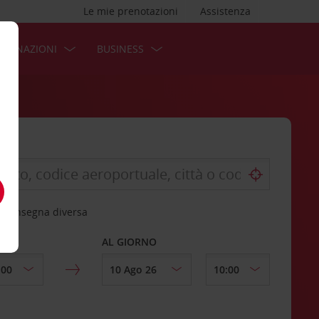
Le mie prenotazioni
Assistenza
STINAZIONI
BUSINESS
 riconsegna diversa
AL GIORNO