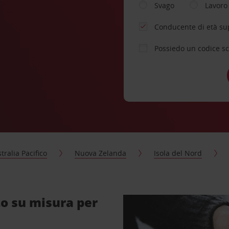
Svago
Lavoro
Conducente di età su
Possiedo un codice s
tralia Pacifico
Nuova Zelanda
Isola del Nord
to su misura per