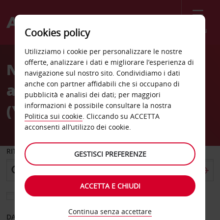
Menù
Cookies policy
Welcome
Utilizziamo i cookie per personalizzare le nostre
to
offerte, analizzare i dati e migliorare l’esperienza di
Noleggio auto
Avis
navigazione sul nostro sito. Condividiamo i dati
anche con partner affidabili che si occupano di
all'Aeroporto di Hamilton
pubblicità e analisi dei dati; per maggiori
(YHM)
informazioni è possibile consultare la nostra
Politica sui cookie
. Cliccando su ACCETTA
acconsenti all’utilizzo dei cookie.
RITIRO DA
GESTISCI PREFERENZE
ACCETTA E CHIUDI
Scegli una località di riconsegna diversa
Continua senza accettare
DAL GIORNO
AL GIORNO