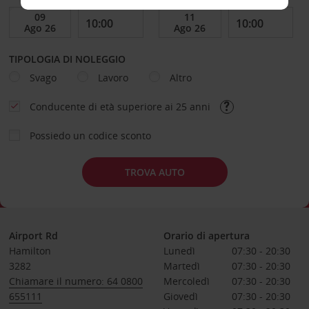
TIPOLOGIA DI NOLEGGIO
Svago
Lavoro
Altro
Conducente di età superiore ai 25 anni
Possiedo un codice sconto
TROVA AUTO
Airport Rd
Orario di apertura
Hamilton
Lunedì
07:30 - 20:30
3282
Martedì
07:30 - 20:30
Chiamare il numero: 64 0800
Mercoledì
07:30 - 20:30
655111
Giovedì
07:30 - 20:30