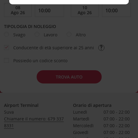
TIPOLOGIA DI NOLEGGIO
Svago
Lavoro
Altro
Conducente di età superiore ai 25 anni
Possiedo un codice sconto
TROVA AUTO
Airport Terminal
Orario di apertura
Suva
Lunedì
07:00 - 22:00
Chiamare il numero: 679 337
Martedì
07:00 - 22:00
8331
Mercoledì
07:00 - 22:00
Giovedì
07:00 - 22:00