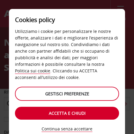
Menù
Cookies policy
Welcome
Utilizziamo i cookie per personalizzare le nostre
to
offerte, analizzare i dati e migliorare l’esperienza di
Noleggio auto
Avis
navigazione sul nostro sito. Condividiamo i dati
anche con partner affidabili che si occupano di
all'Aeroporto di Nausori-
pubblicità e analisi dei dati; per maggiori
Suva (SUV)
informazioni è possibile consultare la nostra
Politica sui cookie
. Cliccando su ACCETTA
acconsenti all’utilizzo dei cookie.
RITIRO DA
GESTISCI PREFERENZE
ACCETTA E CHIUDI
Scegli una località di riconsegna diversa
Continua senza accettare
DAL GIORNO
AL GIORNO