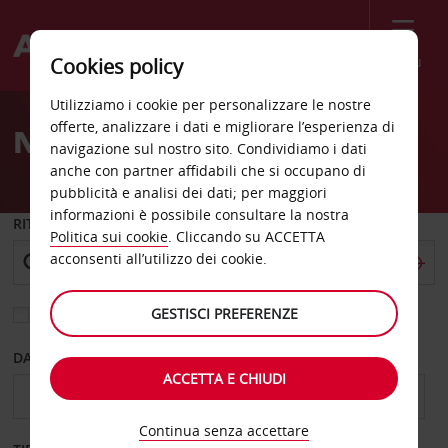
Menù
Cookies policy
Welcome
Utilizziamo i cookie per personalizzare le nostre
to
offerte, analizzare i dati e migliorare l’esperienza di
Noleggio auto Traralgon
Avis
navigazione sul nostro sito. Condividiamo i dati
anche con partner affidabili che si occupano di
pubblicità e analisi dei dati; per maggiori
informazioni è possibile consultare la nostra
RITIRO DA
Politica sui cookie
. Cliccando su ACCETTA
acconsenti all’utilizzo dei cookie.
GESTISCI PREFERENZE
Scegli una località di riconsegna diversa
DAL GIORNO
AL GIORNO
ACCETTA E CHIUDI
Continua senza accettare