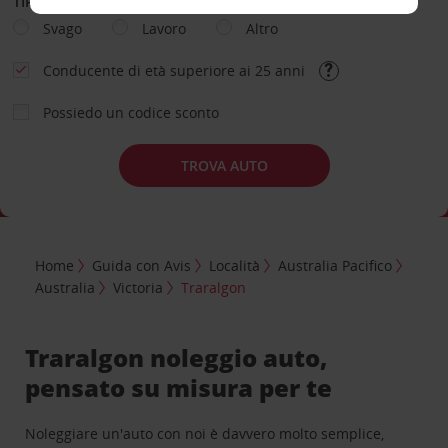
TIPOLOGIA DI NOLEGGIO
Svago
Lavoro
Altro
Conducente di età superiore ai 25 anni
Possiedo un codice sconto
TROVA AUTO
Home
Guida con Avis
Località
Australia Pacifico
Australia
Victoria
Traralgon
Traralgon noleggio auto,
pensato su misura per te
Noleggiare un'auto con noi è davvero molto semplice,