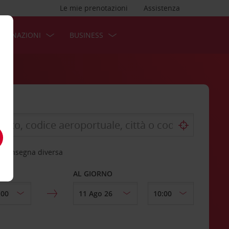
Le mie prenotazioni
Assistenza
STINAZIONI
BUSINESS
 riconsegna diversa
AL GIORNO