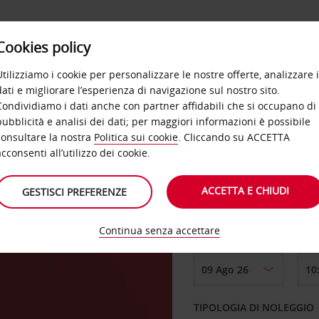
Cookies policy
OFFERTE
SELF SERVICE
PRODOTTI
DE
Utilizziamo i cookie per personalizzare le nostre offerte, analizzare i
dati e migliorare l’esperienza di navigazione sul nostro sito.
Condividiamo i dati anche con partner affidabili che si occupano di
pubblicità e analisi dei dati; per maggiori informazioni è possibile
consultare la nostra
Politica sui cookie
. Cliccando su ACCETTA
RITIRO DA
acconsenti all’utilizzo dei cookie.
ACCETTA E CHIUDI
GESTISCI PREFERENZE
Scegli una località di
Continua senza accettare
DAL GIORNO
TIPOLOGIA DI NOLEGGIO