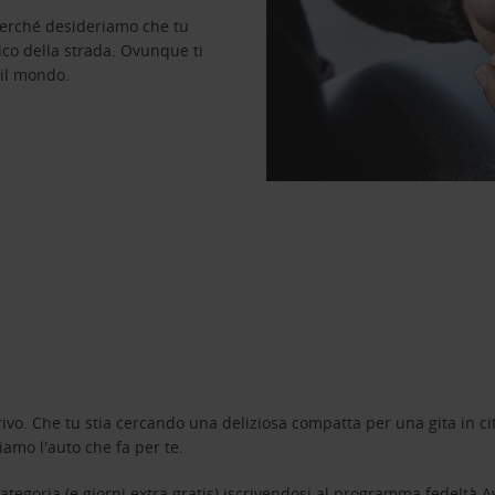
perché desideriamo che tu
ico della strada. Ovunque ti
 il mondo.
ivo. Che tu stia cercando una deliziosa compatta per una gita in cit
amo l'auto che fa per te.
tegoria (e giorni extra gratis) iscrivendosi al programma fedeltà
A