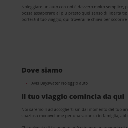
Noleggiare un'auto con noi è davvero molto semplice, 
possa assaporare al più presto quel senso di libertà tip
porterà il tuo viaggio, qui troverai le chiavi per scoprire
Dove siamo
Avis Bayswater Noleggio auto
Il tuo viaggio comincia da qui
Noi saremo lì ad accoglierti sin dal momento del tuo arr
spaziosa monovolume per una vacanza in famiglia, abbi
Chi noleggia di frequente può ottenere un upgrade di ca