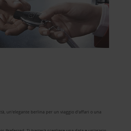
tà, un'elegante berlina per un viaggio d'affari o una
vis Preferred
. Ti basterà scegliere una data e un'orario,