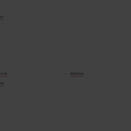
am
urne
Melton
ve