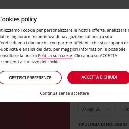
Cookies policy
OFFERTE
SELF SERVICE
PRODOTTI
DE
Utilizziamo i cookie per personalizzare le nostre offerte, analizzare i
dati e migliorare l’esperienza di navigazione sul nostro sito.
Condividiamo i dati anche con partner affidabili che si occupano di
pubblicità e analisi dei dati; per maggiori informazioni è possibile
consultare la nostra
Politica sui cookie
. Cliccando su ACCETTA
RITIRO DA
acconsenti all’utilizzo dei cookie.
ACCETTA E CHIUDI
GESTISCI PREFERENZE
Scegli una località di
Continua senza accettare
DAL GIORNO
TIPOLOGIA DI NOLEGGIO