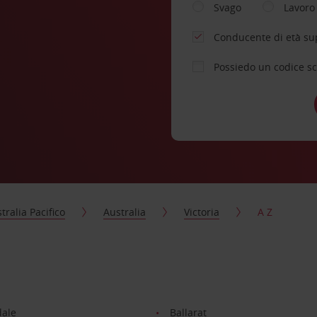
Svago
Lavoro
Conducente di età su
Possiedo un codice s
tralia Pacifico
Australia
Victoria
A Z
dale
Ballarat