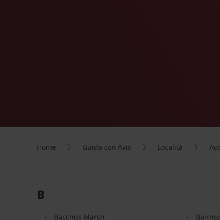
Home
Guida con Avis
Località
Aus
B
Bacchus Marsh
Bairns