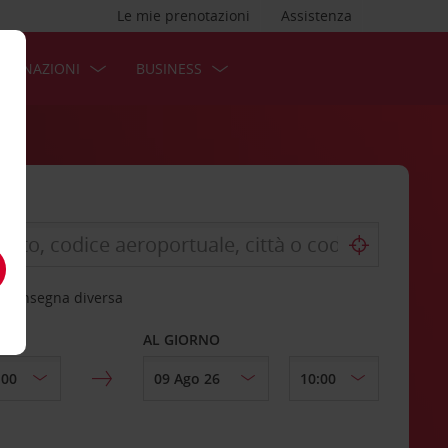
Le mie prenotazioni
Assistenza
STINAZIONI
BUSINESS
 riconsegna diversa
AL GIORNO