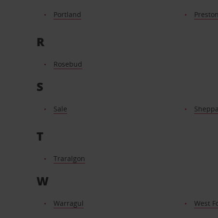
Portland
Preston
R
Rosebud
S
Sale
Sheppa
T
Traralgon
W
Warragul
West F