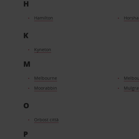
H
Hamilton
Horsh
K
Kyneton
M
Melbourne
Melbo
Moorabbin
Mulgra
O
Orbost città
P