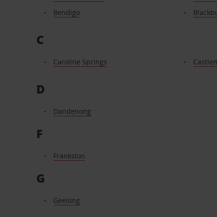
Bendigo
Blackb
C
Caroline Springs
Castle
D
Dandenong
F
Frankston
G
Geelong