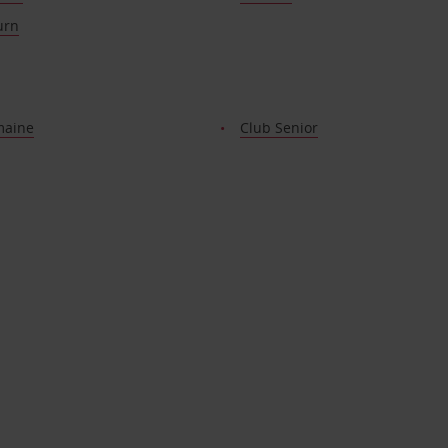
urn
maine
Club Senior