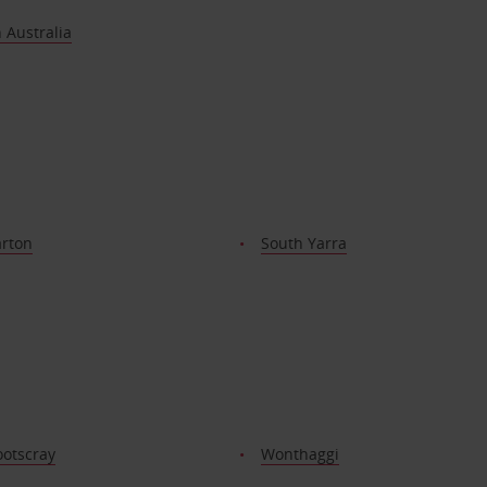
 Australia
rton
South Yarra
ootscray
Wonthaggi