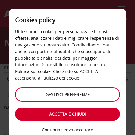
Menù
Cookies policy
Welcome
Utilizziamo i cookie per personalizzare le nostre
to
offerte, analizzare i dati e migliorare l’esperienza di
Noleggio auto Canberra
Avis
navigazione sul nostro sito. Condividiamo i dati
anche con partner affidabili che si occupano di
pubblicità e analisi dei dati; per maggiori
informazioni è possibile consultare la nostra
RITIRO DA
Politica sui cookie
. Cliccando su ACCETTA
acconsenti all’utilizzo dei cookie.
GESTISCI PREFERENZE
Scegli una località di riconsegna diversa
DAL GIORNO
AL GIORNO
ACCETTA E CHIUDI
Continua senza accettare