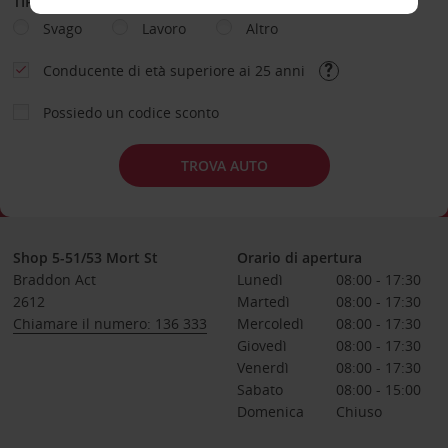
TIPOLOGIA DI NOLEGGIO
Svago
Lavoro
Altro
Conducente di età superiore ai 25 anni
Possiedo un codice sconto
TROVA AUTO
Shop 5-51/53 Mort St
Orario di apertura
Braddon Act
Lunedì
08:00 - 17:30
2612
Martedì
08:00 - 17:30
Chiamare il numero: 136 333
Mercoledì
08:00 - 17:30
Giovedì
08:00 - 17:30
Venerdì
08:00 - 17:30
Sabato
08:00 - 15:00
Domenica
Chiuso