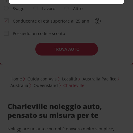
TIPOLOGIA DI NOLEGGIO
Svago
Lavoro
Altro
Conducente di età superiore ai 25 anni
Possiedo un codice sconto
TROVA AUTO
Home
Guida con Avis
Località
Australia Pacifico
Australia
Queensland
Charleville
Charleville noleggio auto,
pensato su misura per te
Noleggiare un'auto con noi è davvero molto semplice,