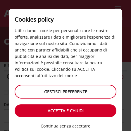
Menù
Cookies policy
Welcome
Utilizziamo i cookie per personalizzare le nostre
to
offerte, analizzare i dati e migliorare l’esperienza di
Charleville Noleggio auto
Avis
navigazione sul nostro sito. Condividiamo i dati
anche con partner affidabili che si occupano di
pubblicità e analisi dei dati; per maggiori
informazioni è possibile consultare la nostra
RITIRO DA
Politica sui cookie
. Cliccando su ACCETTA
acconsenti all’utilizzo dei cookie.
GESTISCI PREFERENZE
Scegli una località di riconsegna diversa
DAL GIORNO
AL GIORNO
ACCETTA E CHIUDI
Continua senza accettare