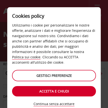
Menù
Cookies policy
Welcome
Utilizziamo i cookie per personalizzare le nostre
to
offerte, analizzare i dati e migliorare l’esperienza di
Noleggio auto Brisbane
Avis
navigazione sul nostro sito. Condividiamo i dati
anche con partner affidabili che si occupano di
sud
pubblicità e analisi dei dati; per maggiori
informazioni è possibile consultare la nostra
Politica sui cookie
. Cliccando su ACCETTA
acconsenti all’utilizzo dei cookie.
RITIRO DA
GESTISCI PREFERENZE
Scegli una località di riconsegna diversa
ACCETTA E CHIUDI
DAL GIORNO
AL GIORNO
Continua senza accettare