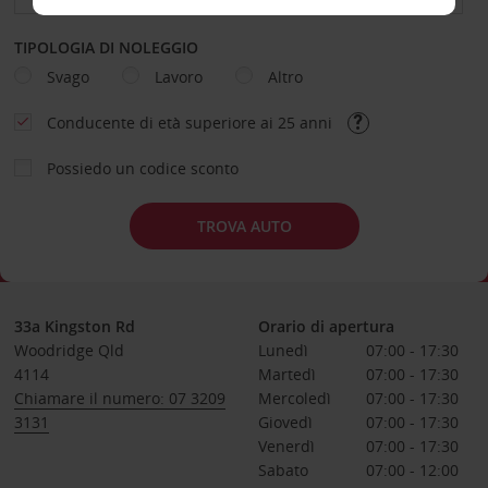
TIPOLOGIA DI NOLEGGIO
Svago
Lavoro
Altro
Conducente di età superiore ai 25 anni
Possiedo un codice sconto
TROVA AUTO
33a Kingston Rd
Orario di apertura
Woodridge Qld
Lunedì
07:00 - 17:30
4114
Martedì
07:00 - 17:30
Chiamare il numero: 07 3209
Mercoledì
07:00 - 17:30
3131
Giovedì
07:00 - 17:30
Venerdì
07:00 - 17:30
Sabato
07:00 - 12:00