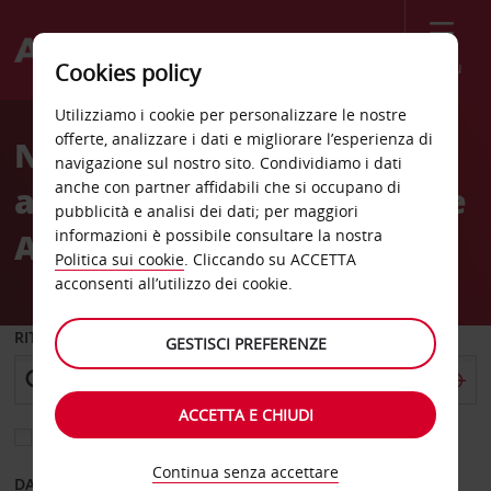
Menù
Cookies policy
Welcome
Utilizziamo i cookie per personalizzare le nostre
to
offerte, analizzare i dati e migliorare l’esperienza di
Noleggio auto
Avis
navigazione sul nostro sito. Condividiamo i dati
anche con partner affidabili che si occupano di
all'Aeroporto di Newcastle
pubblicità e analisi dei dati; per maggiori
Australia (NTL)
informazioni è possibile consultare la nostra
Politica sui cookie
. Cliccando su ACCETTA
acconsenti all’utilizzo dei cookie.
RITIRO DA
GESTISCI PREFERENZE
ACCETTA E CHIUDI
Scegli una località di riconsegna diversa
Continua senza accettare
DAL GIORNO
AL GIORNO