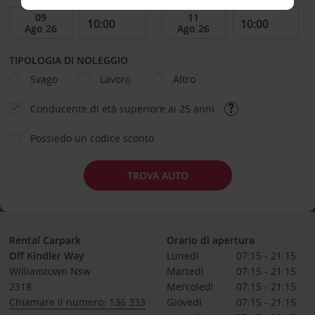
TIPOLOGIA DI NOLEGGIO
Svago
Lavoro
Altro
Conducente di età superiore ai 25 anni
Possiedo un codice sconto
TROVA AUTO
Rental Carpark
Orario di apertura
Off Kindler Way
Lunedì
07:15 - 21:15
Williamtown Nsw
Martedì
07:15 - 21:15
2318
Mercoledì
07:15 - 21:15
Chiamare il numero: 136 333
Giovedì
07:15 - 21:15