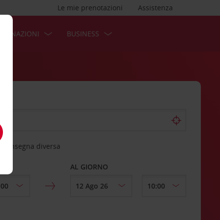
Le mie prenotazioni
Assistenza
STINAZIONI
BUSINESS
 riconsegna diversa
AL GIORNO