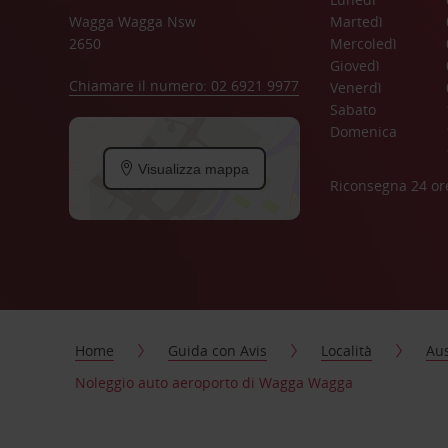
Wagga Wagga Nsw
Martedì
2650
Mercoledì
Giovedì
Chiamare il numero: 02 6921 9977
Venerdì
Sabato
Domenica
Visualizza mappa
Riconsegna 24 or
Home
Guida con Avis
Località
Aus
Noleggio auto aeroporto di Wagga Wagga