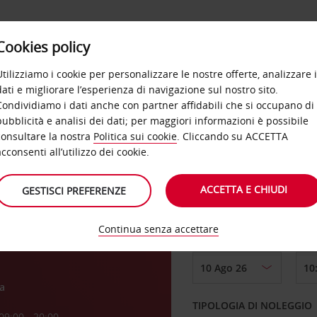
Cookies policy
OFFERTE
SELF SERVICE
PRODOTTI
DE
Utilizziamo i cookie per personalizzare le nostre offerte, analizzare i
dati e migliorare l’esperienza di navigazione sul nostro sito.
Condividiamo i dati anche con partner affidabili che si occupano di
pubblicità e analisi dei dati; per maggiori informazioni è possibile
consultare la nostra
Politica sui cookie
. Cliccando su ACCETTA
RITIRO DA
acconsenti all’utilizzo dei cookie.
agga
ACCETTA E CHIUDI
GESTISCI PREFERENZE
Scegli una località di
Continua senza accettare
DAL GIORNO
a
TIPOLOGIA DI NOLEGGIO
09:00 - 20:00