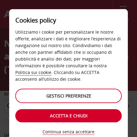
Menù
Cookies policy
Welcome
Utilizziamo i cookie per personalizzare le nostre
to
offerte, analizzare i dati e migliorare l’esperienza di
Noleggio auto
Avis
navigazione sul nostro sito. Condividiamo i dati
anche con partner affidabili che si occupano di
all'Aeroporto di Tamworth
pubblicità e analisi dei dati; per maggiori
(TMW)
informazioni è possibile consultare la nostra
Politica sui cookie
. Cliccando su ACCETTA
acconsenti all’utilizzo dei cookie.
RITIRO DA
GESTISCI PREFERENZE
ACCETTA E CHIUDI
Scegli una località di riconsegna diversa
Continua senza accettare
DAL GIORNO
AL GIORNO