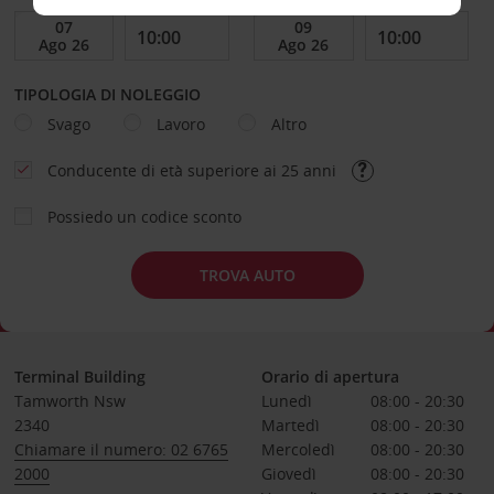
TIPOLOGIA DI NOLEGGIO
Svago
Lavoro
Altro
Conducente di età superiore ai 25 anni
Possiedo un codice sconto
TROVA AUTO
Terminal Building
Orario di apertura
Tamworth Nsw
Lunedì
08:00 - 20:30
2340
Martedì
08:00 - 20:30
Chiamare il numero: 02 6765
Mercoledì
08:00 - 20:30
2000
Giovedì
08:00 - 20:30