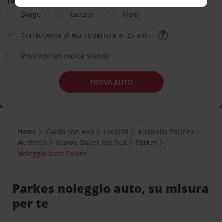
TIPOLOGIA DI NOLEGGIO
Svago
Lavoro
Altro
Conducente di età superiore ai 25 anni
Possiedo un codice sconto
TROVA AUTO
Home
Guida con Avis
Località
Australia Pacifico
Australia
Nuovo Galles del Sud
Parkes
Noleggio auto Parkes
Parkes noleggio auto, su misura
per te