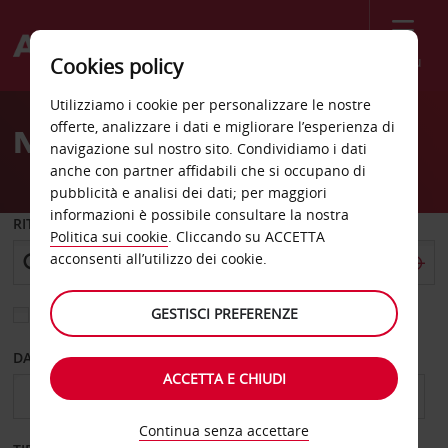
Menù
Cookies policy
Welcome
Utilizziamo i cookie per personalizzare le nostre
to
offerte, analizzare i dati e migliorare l’esperienza di
Noleggio auto Parkes
Avis
navigazione sul nostro sito. Condividiamo i dati
anche con partner affidabili che si occupano di
pubblicità e analisi dei dati; per maggiori
informazioni è possibile consultare la nostra
RITIRO DA
Politica sui cookie
. Cliccando su ACCETTA
acconsenti all’utilizzo dei cookie.
GESTISCI PREFERENZE
Scegli una località di riconsegna diversa
DAL GIORNO
AL GIORNO
ACCETTA E CHIUDI
Continua senza accettare