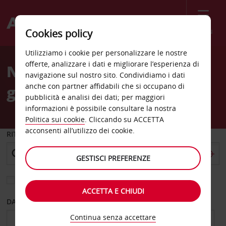
Menù
Cookies policy
Welcome
Utilizziamo i cookie per personalizzare le nostre
to
offerte, analizzare i dati e migliorare l’esperienza di
Noleggio auto Nuovo-
Avis
navigazione sul nostro sito. Condividiamo i dati
anche con partner affidabili che si occupano di
galles-del-sud
pubblicità e analisi dei dati; per maggiori
informazioni è possibile consultare la nostra
Politica sui cookie
. Cliccando su ACCETTA
acconsenti all’utilizzo dei cookie.
RITIRO DA
GESTISCI PREFERENZE
Scegli una località di riconsegna diversa
ACCETTA E CHIUDI
DAL GIORNO
AL GIORNO
Continua senza accettare