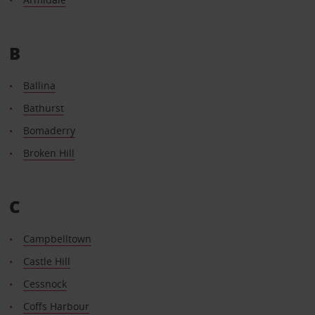
B
Ballina
Bathurst
Bomaderry
Broken Hill
C
Campbelltown
Castle Hill
Cessnock
Coffs Harbour