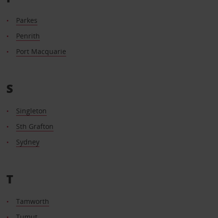
Parkes
Penrith
Port Macquarie
S
Singleton
Sth Grafton
Sydney
T
Tamworth
Tumut