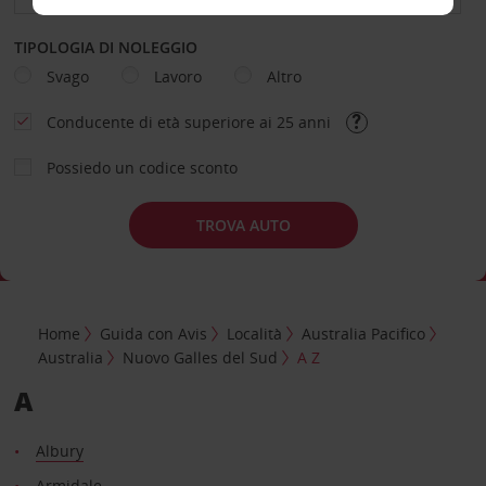
TIPOLOGIA DI NOLEGGIO
Svago
Lavoro
Altro
Conducente di età superiore ai 25 anni
Possiedo un codice sconto
TROVA AUTO
Home
Guida con Avis
Località
Australia Pacifico
Australia
Nuovo Galles del Sud
A Z
A
Albury
Armidale