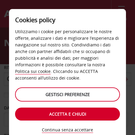
Menù
Cookies policy
Welcome
Utilizziamo i cookie per personalizzare le nostre
to
offerte, analizzare i dati e migliorare l’esperienza di
Noleggio auto Leonora
Avis
navigazione sul nostro sito. Condividiamo i dati
anche con partner affidabili che si occupano di
pubblicità e analisi dei dati; per maggiori
informazioni è possibile consultare la nostra
RITIRO DA
Politica sui cookie
. Cliccando su ACCETTA
acconsenti all’utilizzo dei cookie.
GESTISCI PREFERENZE
Scegli una località di riconsegna diversa
DAL GIORNO
AL GIORNO
ACCETTA E CHIUDI
Continua senza accettare