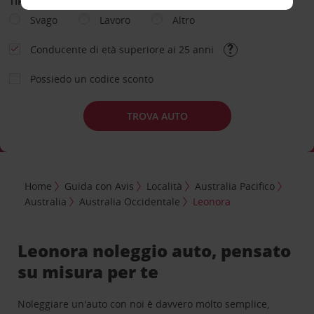
TIPOLOGIA DI NOLEGGIO
Svago
Lavoro
Altro
Conducente di età superiore ai 25 anni
Possiedo un codice sconto
TROVA AUTO
Home
Guida con Avis
Località
Australia Pacifico
Australia
Australia Occidentale
Leonora
Leonora noleggio auto, pensato
su misura per te
Noleggiare un'auto con noi è davvero molto semplice,