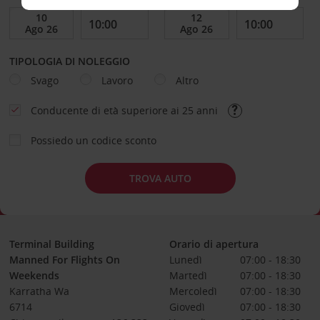
TIPOLOGIA DI NOLEGGIO
Svago
Lavoro
Altro
Conducente di età superiore ai 25 anni
Possiedo un codice sconto
TROVA AUTO
Terminal Building
Orario di apertura
Manned For Flights On
Lunedì
07:00 - 18:30
Weekends
Martedì
07:00 - 18:30
Karratha Wa
Mercoledì
07:00 - 18:30
6714
Giovedì
07:00 - 18:30