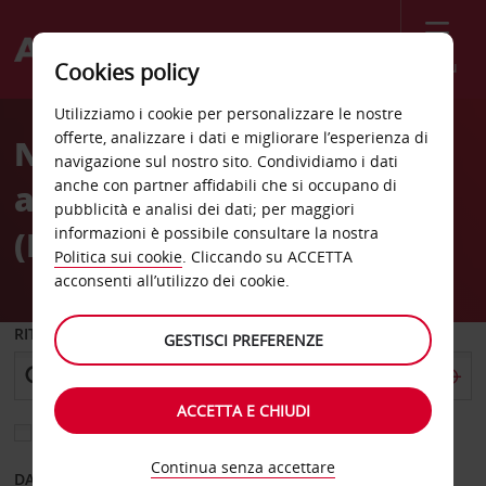
Menù
Cookies policy
Welcome
Utilizziamo i cookie per personalizzare le nostre
to
offerte, analizzare i dati e migliorare l’esperienza di
Noleggio auto
Avis
navigazione sul nostro sito. Condividiamo i dati
anche con partner affidabili che si occupano di
all'Aeroporto di Karratha
pubblicità e analisi dei dati; per maggiori
(KTA)
informazioni è possibile consultare la nostra
Politica sui cookie
. Cliccando su ACCETTA
acconsenti all’utilizzo dei cookie.
RITIRO DA
GESTISCI PREFERENZE
ACCETTA E CHIUDI
Scegli una località di riconsegna diversa
Continua senza accettare
DAL GIORNO
AL GIORNO