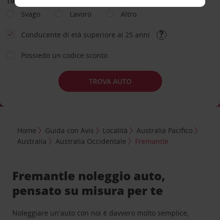
TIPOLOGIA DI NOLEGGIO
Svago
Lavoro
Altro
Conducente di età superiore ai 25 anni
Possiedo un codice sconto
TROVA AUTO
Home
Guida con Avis
Località
Australia Pacifico
Australia
Australia Occidentale
Fremantle
Fremantle noleggio auto,
pensato su misura per te
Noleggiare un'auto con noi è davvero molto semplice,