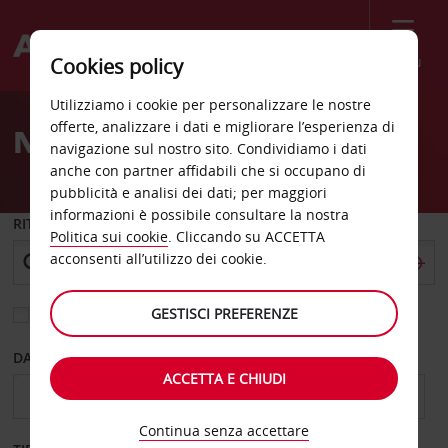
Menù
Cookies policy
Welcome
Utilizziamo i cookie per personalizzare le nostre
to
offerte, analizzare i dati e migliorare l’esperienza di
Noleggio auto Fremantle
Avis
navigazione sul nostro sito. Condividiamo i dati
anche con partner affidabili che si occupano di
pubblicità e analisi dei dati; per maggiori
informazioni è possibile consultare la nostra
RITIRO DA
Politica sui cookie
. Cliccando su ACCETTA
acconsenti all’utilizzo dei cookie.
GESTISCI PREFERENZE
Scegli una località di riconsegna diversa
DAL GIORNO
AL GIORNO
ACCETTA E CHIUDI
Continua senza accettare