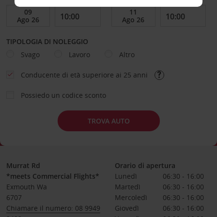
TIPOLOGIA DI NOLEGGIO
Svago
Lavoro
Altro
Conducente di età superiore ai 25 anni
Possiedo un codice sconto
TROVA AUTO
Murrat Rd
Orario di apertura
*meets Commercial Flights*
Lunedì
06:30 - 16:00
Exmouth Wa
Martedì
06:30 - 16:00
6707
Mercoledì
06:30 - 16:00
Chiamare il numero: 08 9949
Giovedì
06:30 - 16:00