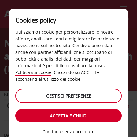
Menù
Cookies policy
Welcome
Utilizziamo i cookie per personalizzare le nostre
to
offerte, analizzare i dati e migliorare l’esperienza di
Noleggio auto
Avis
navigazione sul nostro sito. Condividiamo i dati
anche con partner affidabili che si occupano di
all'Aeroporto di Learmonth
pubblicità e analisi dei dati; per maggiori
(LEA)
informazioni è possibile consultare la nostra
Politica sui cookie
. Cliccando su ACCETTA
acconsenti all’utilizzo dei cookie.
RITIRO DA
GESTISCI PREFERENZE
ACCETTA E CHIUDI
Scegli una località di riconsegna diversa
Continua senza accettare
DAL GIORNO
AL GIORNO