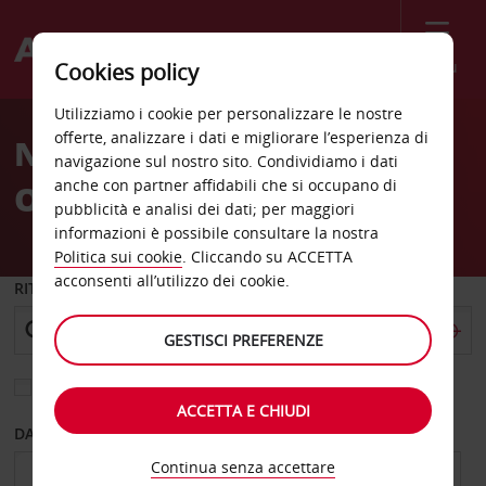
Menù
Cookies policy
Welcome
Utilizziamo i cookie per personalizzare le nostre
to
offerte, analizzare i dati e migliorare l’esperienza di
Noleggio auto Australia
Avis
navigazione sul nostro sito. Condividiamo i dati
anche con partner affidabili che si occupano di
Occidentale
pubblicità e analisi dei dati; per maggiori
informazioni è possibile consultare la nostra
Politica sui cookie
. Cliccando su ACCETTA
acconsenti all’utilizzo dei cookie.
RITIRO DA
GESTISCI PREFERENZE
Scegli una località di riconsegna diversa
ACCETTA E CHIUDI
DAL GIORNO
AL GIORNO
Continua senza accettare