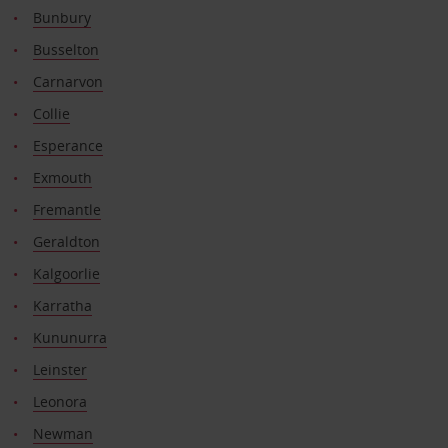
Bunbury
Busselton
Carnarvon
Collie
Esperance
Exmouth
Fremantle
Geraldton
Kalgoorlie
Karratha
Kununurra
Leinster
Leonora
Newman