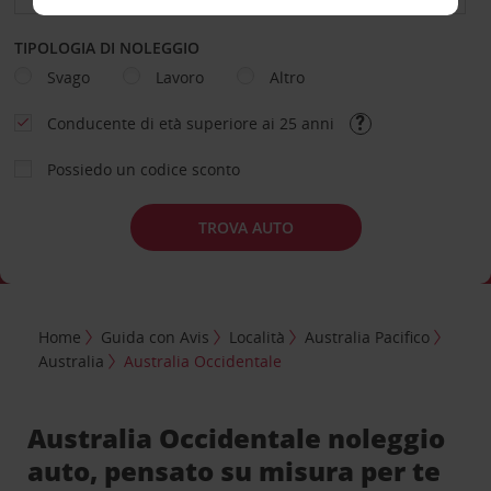
TIPOLOGIA DI NOLEGGIO
Svago
Lavoro
Altro
Conducente di età superiore ai 25 anni
Possiedo un codice sconto
TROVA AUTO
Home
Guida con Avis
Località
Australia Pacifico
Australia
Australia Occidentale
Australia Occidentale noleggio
auto, pensato su misura per te