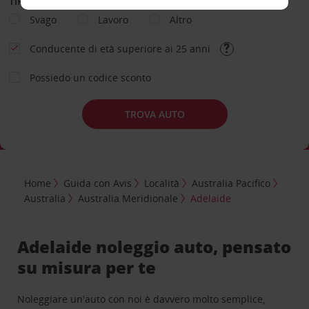
TIPOLOGIA DI NOLEGGIO
Svago
Lavoro
Altro
Conducente di età superiore ai 25 anni
Possiedo un codice sconto
TROVA AUTO
Home
Guida con Avis
Località
Australia Pacifico
Australia
Australia Meridionale
Adelaide
Adelaide noleggio auto, pensato
su misura per te
Noleggiare un'auto con noi è davvero molto semplice,