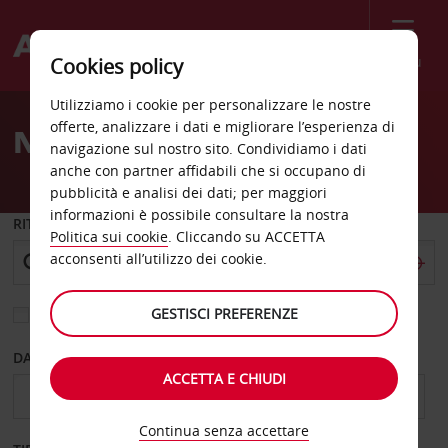
Menù
Cookies policy
Welcome
Utilizziamo i cookie per personalizzare le nostre
to
offerte, analizzare i dati e migliorare l’esperienza di
Noleggio auto Adelaide
Avis
navigazione sul nostro sito. Condividiamo i dati
anche con partner affidabili che si occupano di
pubblicità e analisi dei dati; per maggiori
informazioni è possibile consultare la nostra
RITIRO DA
Politica sui cookie
. Cliccando su ACCETTA
acconsenti all’utilizzo dei cookie.
GESTISCI PREFERENZE
Scegli una località di riconsegna diversa
DAL GIORNO
AL GIORNO
ACCETTA E CHIUDI
Continua senza accettare