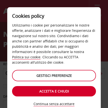
Menù
Cookies policy
Welcome
Utilizziamo i cookie per personalizzare le nostre
to
offerte, analizzare i dati e migliorare l’esperienza di
Noleggio auto San Luis
Avis
navigazione sul nostro sito. Condividiamo i dati
anche con partner affidabili che si occupano di
Potosí Apo
pubblicità e analisi dei dati; per maggiori
informazioni è possibile consultare la nostra
Politica sui cookie
. Cliccando su ACCETTA
acconsenti all’utilizzo dei cookie.
RITIRO DA
GESTISCI PREFERENZE
Scegli una località di riconsegna diversa
ACCETTA E CHIUDI
DAL GIORNO
AL GIORNO
Continua senza accettare