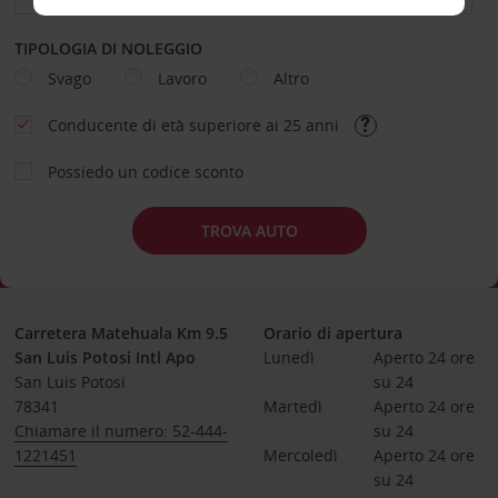
TIPOLOGIA DI NOLEGGIO
Svago
Lavoro
Altro
Conducente di età superiore ai 25 anni
Possiedo un codice sconto
TROVA AUTO
Carretera Matehuala Km 9.5
Orario di apertura
San Luis Potosi Intl Apo
Lunedì
Aperto 24 ore 
San Luis Potosi
su 24
78341
Martedì
Aperto 24 ore 
Chiamare il numero: 52-444-
su 24
1221451
Mercoledì
Aperto 24 ore 
su 24