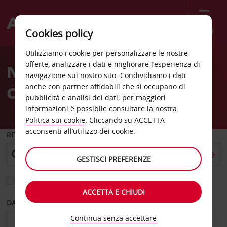
Menù
Cookies policy
Welcome
Utilizziamo i cookie per personalizzare le nostre
to
offerte, analizzare i dati e migliorare l’esperienza di
Noleggio auto Playa Del
Avis
navigazione sul nostro sito. Condividiamo i dati
anche con partner affidabili che si occupano di
Carmen
pubblicità e analisi dei dati; per maggiori
informazioni è possibile consultare la nostra
Politica sui cookie
. Cliccando su ACCETTA
acconsenti all’utilizzo dei cookie.
RITIRO DA
GESTISCI PREFERENZE
Scegli una località di riconsegna diversa
ACCETTA E CHIUDI
DAL GIORNO
AL GIORNO
Continua senza accettare