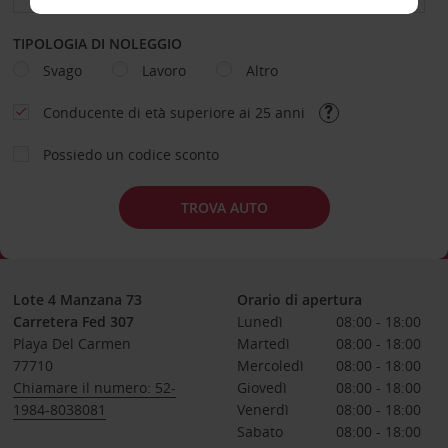
TIPOLOGIA DI NOLEGGIO
Svago
Lavoro
Altro
Conducente di età superiore ai 25 anni
Possiedo un codice sconto
TROVA AUTO
Lote 4 Manzana 73
Orario di apertura
Carretera Fed 307
Lunedì
08:00 - 18:00
Playa Del Carmen
Martedì
08:00 - 18:00
77710
Mercoledì
08:00 - 18:00
Chiamare il numero: 52-
Giovedì
08:00 - 18:00
1984-8038081
Venerdì
08:00 - 18:00
Sabato
08:00 - 18:00