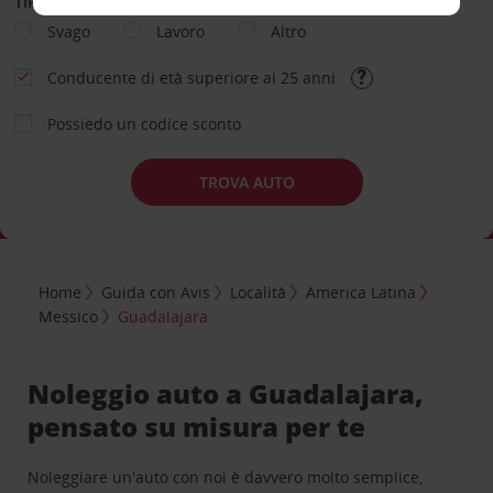
TIPOLOGIA DI NOLEGGIO
Svago
Lavoro
Altro
Conducente di età superiore ai 25 anni
Possiedo un codice sconto
TROVA AUTO
Home
Guida con Avis
Località
America Latina
Messico
Guadalajara
Noleggio auto a Guadalajara,
pensato su misura per te
Noleggiare un'auto con noi è davvero molto semplice,