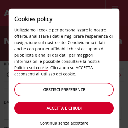
Menù
Cookies policy
Welcome
Utilizziamo i cookie per personalizzare le nostre
to
offerte, analizzare i dati e migliorare l’esperienza di
Noleggio auto Guadalajara
Avis
navigazione sul nostro sito. Condividiamo i dati
anche con partner affidabili che si occupano di
pubblicità e analisi dei dati; per maggiori
informazioni è possibile consultare la nostra
RITIRO DA
Politica sui cookie
. Cliccando su ACCETTA
acconsenti all’utilizzo dei cookie.
GESTISCI PREFERENZE
Scegli una località di riconsegna diversa
DAL GIORNO
AL GIORNO
ACCETTA E CHIUDI
Continua senza accettare