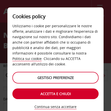
Menù
Cookies policy
Welcome
Utilizziamo i cookie per personalizzare le nostre
to
offerte, analizzare i dati e migliorare l’esperienza di
Noleggio auto Culiacan
Avis
navigazione sul nostro sito. Condividiamo i dati
anche con partner affidabili che si occupano di
Bachigualato Apo
pubblicità e analisi dei dati; per maggiori
informazioni è possibile consultare la nostra
Politica sui cookie
. Cliccando su ACCETTA
acconsenti all’utilizzo dei cookie.
RITIRO DA
GESTISCI PREFERENZE
Scegli una località di riconsegna diversa
ACCETTA E CHIUDI
DAL GIORNO
AL GIORNO
Continua senza accettare