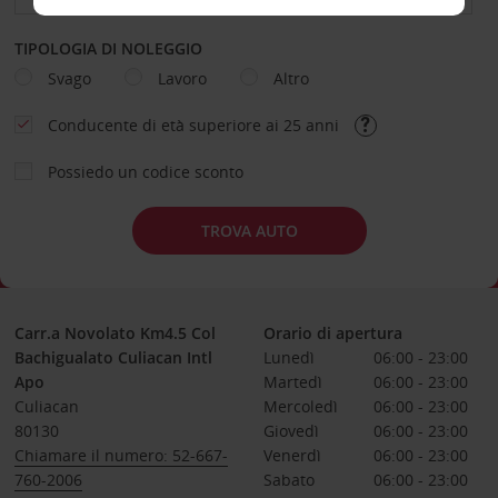
TIPOLOGIA DI NOLEGGIO
Svago
Lavoro
Altro
Conducente di età superiore ai 25 anni
Possiedo un codice sconto
TROVA AUTO
Carr.a Novolato Km4.5 Col
Orario di apertura
Bachigualato Culiacan Intl
Lunedì
06:00 - 23:00
Apo
Martedì
06:00 - 23:00
Culiacan
Mercoledì
06:00 - 23:00
80130
Giovedì
06:00 - 23:00
Chiamare il numero: 52-667-
Venerdì
06:00 - 23:00
760-2006
Sabato
06:00 - 23:00