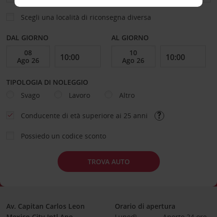
Scegli una località di riconsegna diversa
DAL GIORNO
AL GIORNO
TIPOLOGIA DI NOLEGGIO
Svago
Lavoro
Altro
Conducente di età superiore ai 25 anni
Possiedo un codice sconto
TROVA AUTO
Av. Capitan Carlos Leon
Orario di apertura
Mexico City Intl Apo
Lunedì
Aperto 24 ore 