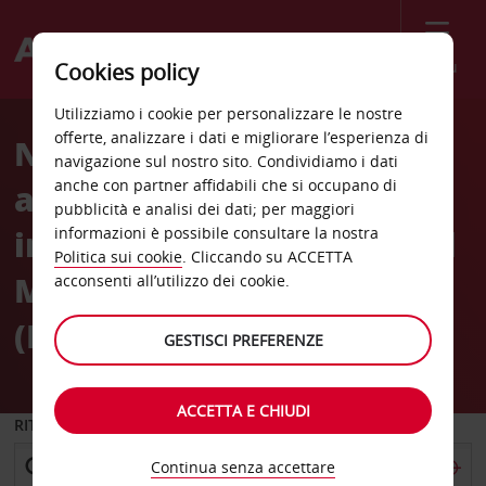
Menù
Cookies policy
Welcome
Utilizziamo i cookie per personalizzare le nostre
to
offerte, analizzare i dati e migliorare l’esperienza di
Noleggio auto
Avis
navigazione sul nostro sito. Condividiamo i dati
anche con partner affidabili che si occupano di
all'Aeroporto
pubblicità e analisi dei dati; per maggiori
internazionale di Città Del
informazioni è possibile consultare la nostra
Politica sui cookie
. Cliccando su ACCETTA
Messico Benito Juárez
acconsenti all’utilizzo dei cookie.
(MEX)
GESTISCI PREFERENZE
ACCETTA E CHIUDI
RITIRO DA
Continua senza accettare