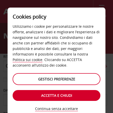
Menù
Cookies policy
Welcome
Utilizziamo i cookie per personalizzare le nostre
to
offerte, analizzare i dati e migliorare l’esperienza di
Noleggio auto Roatan
Avis
navigazione sul nostro sito. Condividiamo i dati
anche con partner affidabili che si occupano di
pubblicità e analisi dei dati; per maggiori
informazioni è possibile consultare la nostra
RITIRO DA
Politica sui cookie
. Cliccando su ACCETTA
acconsenti all’utilizzo dei cookie.
GESTISCI PREFERENZE
Scegli una località di riconsegna diversa
DAL GIORNO
AL GIORNO
ACCETTA E CHIUDI
Continua senza accettare