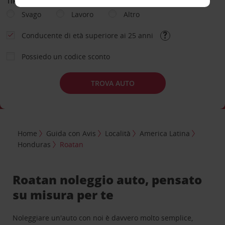
TIPOLOGIA DI NOLEGGIO
Svago
Lavoro
Altro
Conducente di età superiore ai 25 anni
Possiedo un codice sconto
TROVA AUTO
Home
Guida con Avis
Località
America Latina
Honduras
Roatan
Roatan noleggio auto, pensato
su misura per te
Noleggiare un'auto con noi è davvero molto semplice,