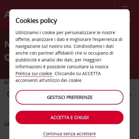
Menù
Cookies policy
Welcome
Utilizziamo i cookie per personalizzare le nostre
to
offerte, analizzare i dati e migliorare l’esperienza di
Noleggio auto Hotel
Avis
navigazione sul nostro sito. Condividiamo i dati
anche con partner affidabili che si occupano di
Quality Inn Apo
pubblicità e analisi dei dati; per maggiori
informazioni è possibile consultare la nostra
Politica sui cookie
. Cliccando su ACCETTA
acconsenti all’utilizzo dei cookie.
RITIRO DA
GESTISCI PREFERENZE
Scegli una località di riconsegna diversa
ACCETTA E CHIUDI
DAL GIORNO
AL GIORNO
Continua senza accettare