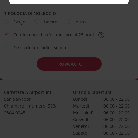
TIPOLOGIA DI NOLEGGIO
Svago
Lavoro
Altro
Conducente di età superiore ai 25 anni
Possiedo un codice sconto
TROVA AUTO
Carretera A Airport Intl
Orario di apertura
San Salvador
Lunedì
06:00 - 22:00
Chiamare il numero: 503-
Martedì
06:00 - 22:00
2304-0045
Mercoledì
06:00 - 22:00
Giovedì
06:00 - 22:00
Venerdì
06:00 - 22:00
Sabato
06:00 - 22:00