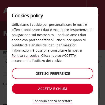
Menù
Cookies policy
Welcome
Utilizziamo i cookie per personalizzare le nostre
to
offerte, analizzare i dati e migliorare l’esperienza di
Noleggio auto Cuenca
Avis
navigazione sul nostro sito. Condividiamo i dati
anche con partner affidabili che si occupano di
pubblicità e analisi dei dati; per maggiori
informazioni è possibile consultare la nostra
RITIRO DA
Politica sui cookie
. Cliccando su ACCETTA
acconsenti all’utilizzo dei cookie.
GESTISCI PREFERENZE
Scegli una località di riconsegna diversa
DAL GIORNO
AL GIORNO
ACCETTA E CHIUDI
Continua senza accettare