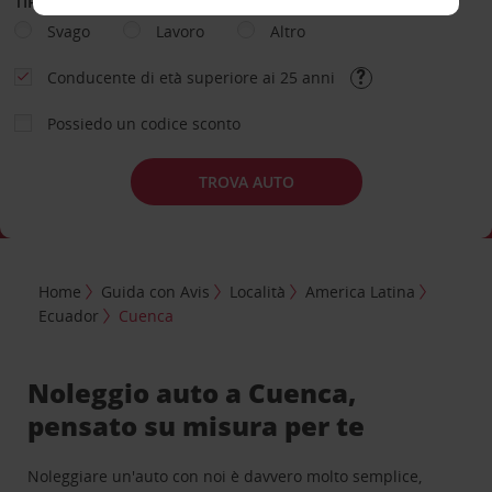
TIPOLOGIA DI NOLEGGIO
Svago
Lavoro
Altro
Conducente di età superiore ai 25 anni
Possiedo un codice sconto
TROVA AUTO
Home
Guida con Avis
Località
America Latina
Ecuador
Cuenca
Noleggio auto a Cuenca,
pensato su misura per te
Noleggiare un'auto con noi è davvero molto semplice,