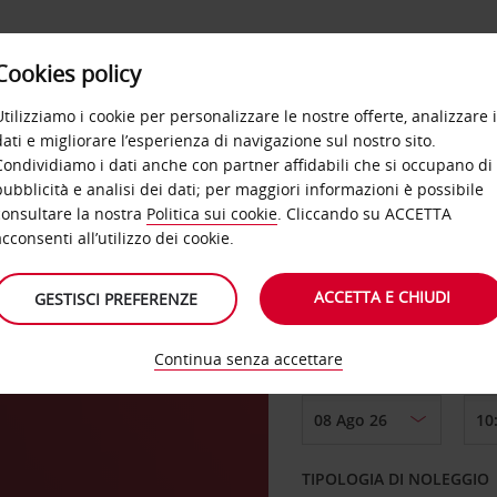
Cookies policy
OFFERTE
SELF SERVICE
PRODOTTI
DE
Utilizziamo i cookie per personalizzare le nostre offerte, analizzare i
dati e migliorare l’esperienza di navigazione sul nostro sito.
Condividiamo i dati anche con partner affidabili che si occupano di
pubblicità e analisi dei dati; per maggiori informazioni è possibile
consultare la nostra
Politica sui cookie
. Cliccando su ACCETTA
RITIRO DA
acconsenti all’utilizzo dei cookie.
nd
ACCETTA E CHIUDI
GESTISCI PREFERENZE
Scegli una località di
Continua senza accettare
DAL GIORNO
TIPOLOGIA DI NOLEGGIO