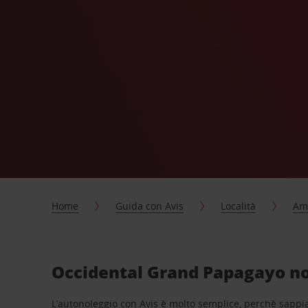
Home
Guida con Avis
Località
Ame
Occidental Grand Papagayo nol
L’autonoleggio con Avis è molto semplice, perchè sappiam