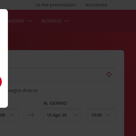
Le mie prenotazioni
Assistenza
STINAZIONI
BUSINESS
 riconsegna diversa
AL GIORNO