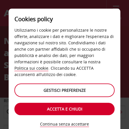
Menù
Cookies policy
Welcome
Utilizziamo i cookie per personalizzare le nostre
to
offerte, analizzare i dati e migliorare l’esperienza di
Noleggio auto
Avis
navigazione sul nostro sito. Condividiamo i dati
anche con partner affidabili che si occupano di
all'Aeroporto nazionale di
pubblicità e analisi dei dati; per maggiori
Satiago Arturo Merino
informazioni è possibile consultare la nostra
Politica sui cookie
. Cliccando su ACCETTA
Benítez (SCL)
acconsenti all’utilizzo dei cookie.
GESTISCI PREFERENZE
RITIRO DA
ACCETTA E CHIUDI
Continua senza accettare
Scegli una località di riconsegna diversa