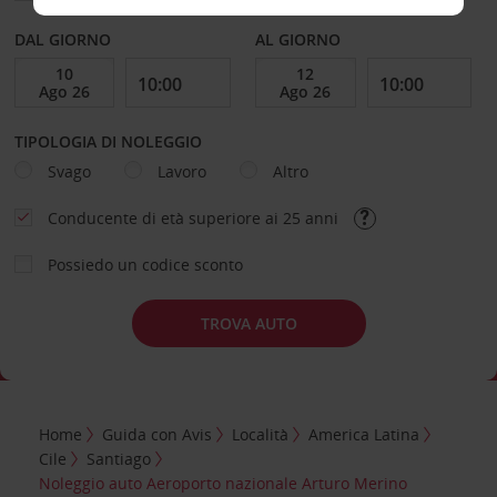
DAL GIORNO
AL GIORNO
TIPOLOGIA DI NOLEGGIO
Svago
Lavoro
Altro
Conducente di età superiore ai 25 anni
Possiedo un codice sconto
TROVA AUTO
Home
Guida con Avis
Località
America Latina
Cile
Santiago
Noleggio auto Aeroporto nazionale Arturo Merino