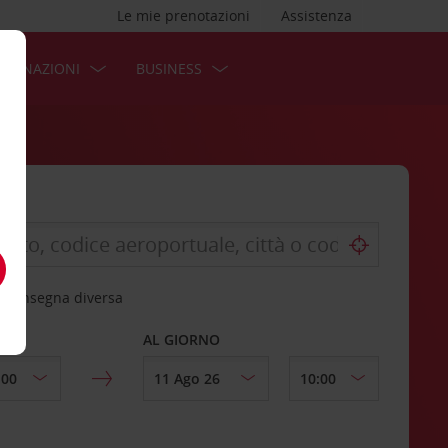
Le mie prenotazioni
Assistenza
STINAZIONI
BUSINESS
 riconsegna diversa
AL GIORNO