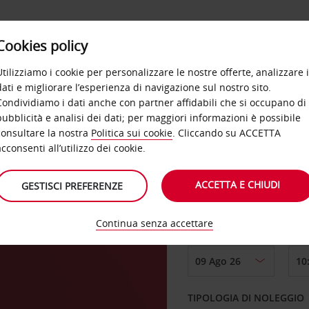
Cookies policy
OFFERTE
SELF SERVICE
PRODOTTI
DE
Utilizziamo i cookie per personalizzare le nostre offerte, analizzare i
dati e migliorare l’esperienza di navigazione sul nostro sito.
Condividiamo i dati anche con partner affidabili che si occupano di
pubblicità e analisi dei dati; per maggiori informazioni è possibile
consultare la nostra
Politica sui cookie
. Cliccando su ACCETTA
RITIRO DA
acconsenti all’utilizzo dei cookie.
ACCETTA E CHIUDI
GESTISCI PREFERENZE
Scegli una località di
Continua senza accettare
DAL GIORNO
TIPOLOGIA DI NOLEGGIO