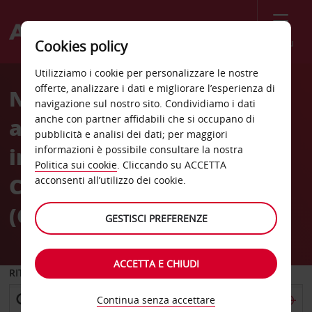
Menù
Cookies policy
Welcome
Utilizziamo i cookie per personalizzare le nostre
to
offerte, analizzare i dati e migliorare l’esperienza di
Noleggio auto
Avis
navigazione sul nostro sito. Condividiamo i dati
anche con partner affidabili che si occupano di
all’Aeroporto
pubblicità e analisi dei dati; per maggiori
internazionale di
informazioni è possibile consultare la nostra
Politica sui cookie
. Cliccando su ACCETTA
Concepción - Carriel Sur
acconsenti all’utilizzo dei cookie.
(CCP)
GESTISCI PREFERENZE
ACCETTA E CHIUDI
RITIRO DA
Continua senza accettare