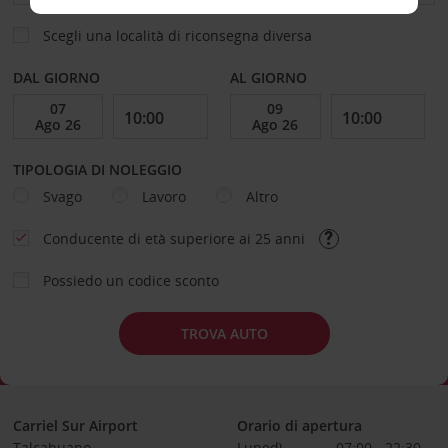
Scegli una località di riconsegna diversa
DAL GIORNO
AL GIORNO
TIPOLOGIA DI NOLEGGIO
Svago
Lavoro
Altro
Conducente di età superiore ai 25 anni
Possiedo un codice sconto
TROVA AUTO
Carriel Sur Airport
Orario di apertura
Talcahuano
Lunedì
07:00 - 22:30