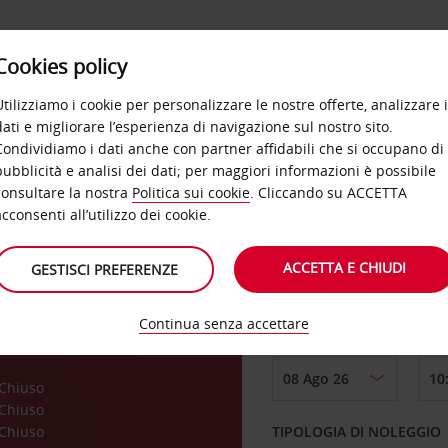
Cookies policy
OFFERTE
SELF SERVICE
PRODOTTI
DE
Utilizziamo i cookie per personalizzare le nostre offerte, analizzare i
dati e migliorare l’esperienza di navigazione sul nostro sito.
Condividiamo i dati anche con partner affidabili che si occupano di
pubblicità e analisi dei dati; per maggiori informazioni è possibile
consultare la nostra
Politica sui cookie
. Cliccando su ACCETTA
RITIRO DA
acconsenti all’utilizzo dei cookie.
ACCETTA E CHIUDI
GESTISCI PREFERENZE
Scegli una località di
Continua senza accettare
DAL GIORNO
a
Chiuso
Chiuso
Chiuso
TIPOLOGIA DI NOLEGGIO