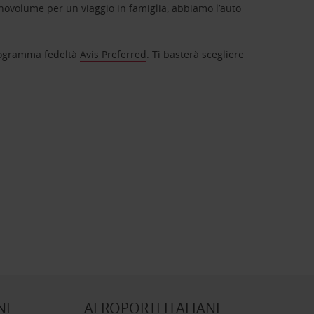
novolume per un viaggio in famiglia, abbiamo l’auto
 programma fedeltà
Avis Preferred
. Ti basterà scegliere
NE
AEROPORTI ITALIANI