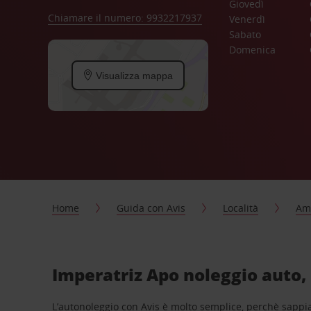
Giovedì
Chiamare il numero: 9932217937
Venerdì
Sabato
Domenica
Visualizza mappa
Home
Guida con Avis
Località
Ame
Imperatriz Apo noleggio auto,
L’autonoleggio con Avis è molto semplice, perchè sappiam