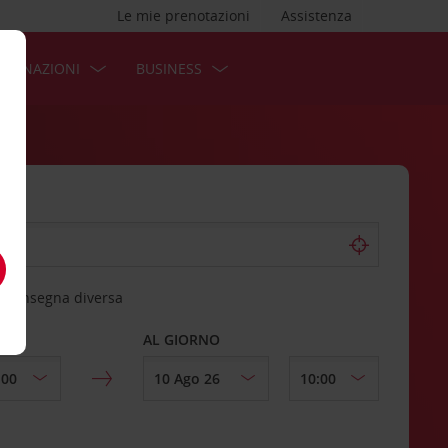
Le mie prenotazioni
Assistenza
STINAZIONI
BUSINESS
 riconsegna diversa
AL GIORNO