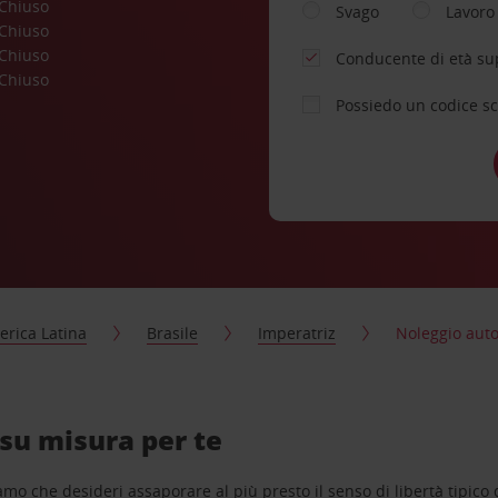
Chiuso
Svago
Lavoro
Chiuso
Chiuso
Conducente di età su
Chiuso
Possiedo un codice s
rica Latina
Brasile
Imperatriz
Noleggio auto
 su misura per te
o che desideri assaporare al più presto il senso di libertà tipico de