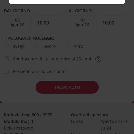
DAL GIORNO
AL GIORNO
TIPOLOGIA DI NOLEGGIO
Svago
Lavoro
Altro
Conducente di età superiore ai 25 anni
Possiedo un codice sconto
TROVA AUTO
Rodovia Lmg 800 - 3555
Orario di apertura
Modulo Ind¦ 1
Lunedì
Aperto 24 ore 
Belo Horizonte
su 24