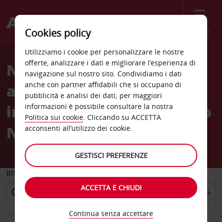
Menù
Cookies policy
Welcome
Utilizziamo i cookie per personalizzare le nostre
to
offerte, analizzare i dati e migliorare l’esperienza di
Noleggio auto
Avis
navigazione sul nostro sito. Condividiamo i dati
anche con partner affidabili che si occupano di
all’Aeroporto
pubblicità e analisi dei dati; per maggiori
internazionale di Tancredo
informazioni è possibile consultare la nostra
Politica sui cookie
. Cliccando su ACCETTA
Neves (CNF)
acconsenti all’utilizzo dei cookie.
GESTISCI PREFERENZE
RITIRO DA
ACCETTA E CHIUDI
Continua senza accettare
Scegli una località di riconsegna diversa