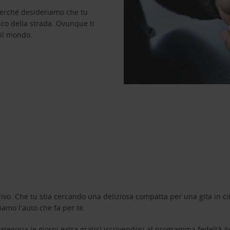
perché desideriamo che tu
ico della strada. Ovunque ti
 il mondo.
ivo. Che tu stia cercando una deliziosa compatta per una gita in cit
amo l'auto che fa per te.
tegoria (e giorni extra gratis) iscrivendosi al programma fedeltà
A