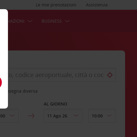
Le mie prenotazioni
Assistenza
STINAZIONI
BUSINESS
 riconsegna diversa
AL GIORNO