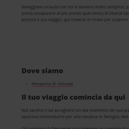
Noleggiare un'auto con noi è davvero molto semplice, 
possa assaporare al più presto quel senso di libertà tip
porterà il tuo viaggio, qui troverai le chiavi per scoprire
Dove siamo
Aeroporto di Ushuaia
Il tuo viaggio comincia da qui
Noi saremo lì ad accoglierti sin dal momento del tuo arr
spaziosa monovolume per una vacanza in famiglia, abbi
Chi noleggia di frequente può ottenere un upgrade di ca