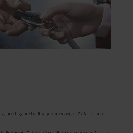
tà, un'elegante berlina per un viaggio d'affari o una
vis Preferred
. Ti basterà scegliere una data e un'orario,