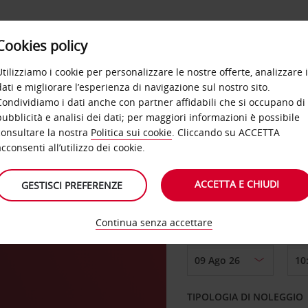
Cookies policy
OFFERTE
SELF SERVICE
PRODOTTI
DE
Utilizziamo i cookie per personalizzare le nostre offerte, analizzare i
dati e migliorare l’esperienza di navigazione sul nostro sito.
Condividiamo i dati anche con partner affidabili che si occupano di
pubblicità e analisi dei dati; per maggiori informazioni è possibile
consultare la nostra
Politica sui cookie
. Cliccando su ACCETTA
RITIRO DA
acconsenti all’utilizzo dei cookie.
ACCETTA E CHIUDI
GESTISCI PREFERENZE
Scegli una località di
Continua senza accettare
DAL GIORNO
TIPOLOGIA DI NOLEGGIO