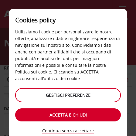
Menù
Cookies policy
Welcome
Utilizziamo i cookie per personalizzare le nostre
to
offerte, analizzare i dati e migliorare l’esperienza di
Noleggio auto Mendoza
Avis
navigazione sul nostro sito. Condividiamo i dati
anche con partner affidabili che si occupano di
pubblicità e analisi dei dati; per maggiori
informazioni è possibile consultare la nostra
RITIRO DA
Politica sui cookie
. Cliccando su ACCETTA
acconsenti all’utilizzo dei cookie.
GESTISCI PREFERENZE
Scegli una località di riconsegna diversa
DAL GIORNO
AL GIORNO
ACCETTA E CHIUDI
Continua senza accettare