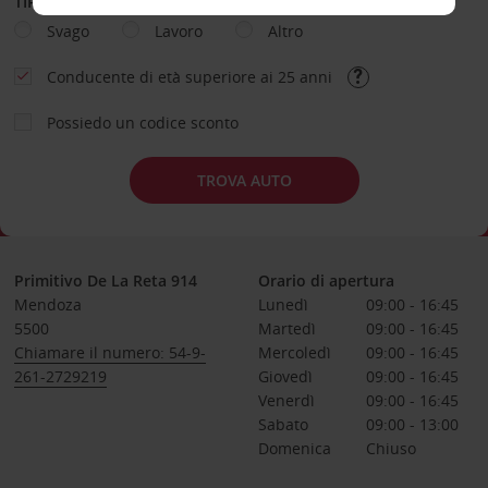
TIPOLOGIA DI NOLEGGIO
Svago
Lavoro
Altro
Conducente di età superiore ai 25 anni
Possiedo un codice sconto
TROVA AUTO
Primitivo De La Reta 914
Orario di apertura
Mendoza
Lunedì
09:00 - 16:45
5500
Martedì
09:00 - 16:45
Chiamare il numero: 54-9-
Mercoledì
09:00 - 16:45
261-2729219
Giovedì
09:00 - 16:45
Venerdì
09:00 - 16:45
Sabato
09:00 - 13:00
Domenica
Chiuso