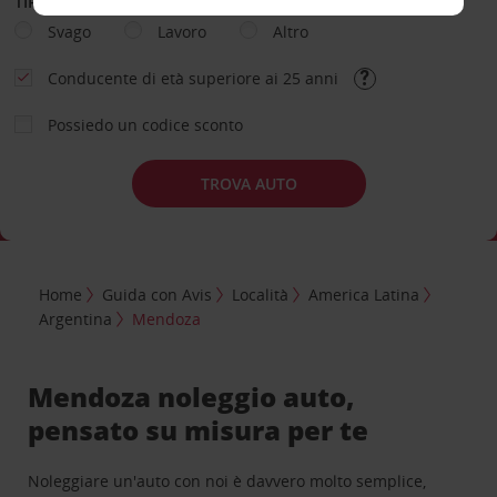
TIPOLOGIA DI NOLEGGIO
Svago
Lavoro
Altro
Conducente di età superiore ai 25 anni
Possiedo un codice sconto
TROVA AUTO
Home
Guida con Avis
Località
America Latina
Argentina
Mendoza
Mendoza noleggio auto,
pensato su misura per te
Noleggiare un'auto con noi è davvero molto semplice,