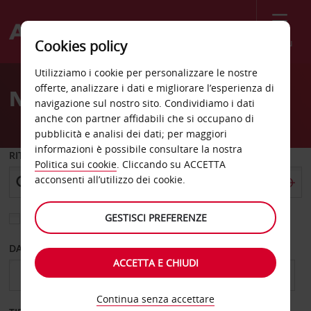
Menù
Cookies policy
Welcome
Utilizziamo i cookie per personalizzare le nostre
to
offerte, analizzare i dati e migliorare l’esperienza di
Noleggio auto Mendoza
Avis
navigazione sul nostro sito. Condividiamo i dati
anche con partner affidabili che si occupano di
pubblicità e analisi dei dati; per maggiori
informazioni è possibile consultare la nostra
RITIRO DA
Politica sui cookie
. Cliccando su ACCETTA
acconsenti all’utilizzo dei cookie.
GESTISCI PREFERENZE
Scegli una località di riconsegna diversa
DAL GIORNO
AL GIORNO
ACCETTA E CHIUDI
Continua senza accettare