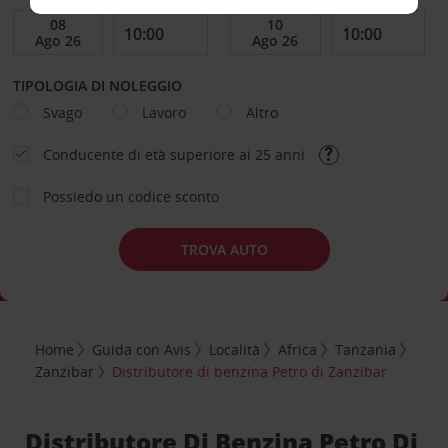
TIPOLOGIA DI NOLEGGIO
Svago
Lavoro
Altro
Conducente di età superiore ai 25 anni
Possiedo un codice sconto
TROVA AUTO
Home
Guida con Avis
Località
Africa
Tanzania
Zanzibar
Distributore di benzina Petro di Zanzibar
Distributore Di Benzina Petro Di