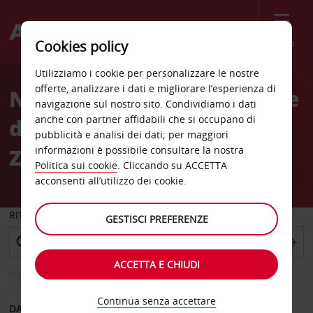
Menù
Cookies policy
Welcome
Utilizziamo i cookie per personalizzare le nostre
to
offerte, analizzare i dati e migliorare l’esperienza di
Noleggio auto Distributore
Avis
navigazione sul nostro sito. Condividiamo i dati
anche con partner affidabili che si occupano di
di benzina Petro di
pubblicità e analisi dei dati; per maggiori
Zanzibar
informazioni è possibile consultare la nostra
Politica sui cookie
. Cliccando su ACCETTA
acconsenti all’utilizzo dei cookie.
RITIRO DA
GESTISCI PREFERENZE
ACCETTA E CHIUDI
Scegli una località di riconsegna diversa
Continua senza accettare
DAL GIORNO
AL GIORNO