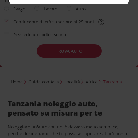
TIPOLOGIA DI NOLEGGIO
Svago
Lavoro
Altro
Conducente di età superiore ai 25 anni
Possiedo un codice sconto
TROVA AUTO
Home
Guida con Avis
Località
Africa
Tanzania
Tanzania noleggio auto,
pensato su misura per te
Noleggiare un'auto con noi è davvero molto semplice,
perché desideriamo che tu possa assaporare al più presto