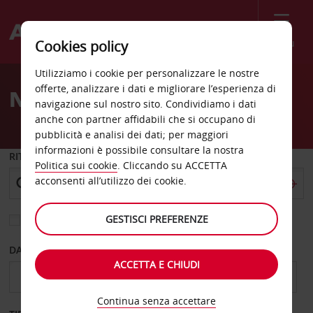
Menù
Cookies policy
Welcome
Utilizziamo i cookie per personalizzare le nostre
to
offerte, analizzare i dati e migliorare l’esperienza di
Noleggio auto Tanzania
Avis
navigazione sul nostro sito. Condividiamo i dati
anche con partner affidabili che si occupano di
pubblicità e analisi dei dati; per maggiori
informazioni è possibile consultare la nostra
RITIRO DA
Politica sui cookie
. Cliccando su ACCETTA
acconsenti all’utilizzo dei cookie.
GESTISCI PREFERENZE
Scegli una località di riconsegna diversa
DAL GIORNO
AL GIORNO
ACCETTA E CHIUDI
Continua senza accettare