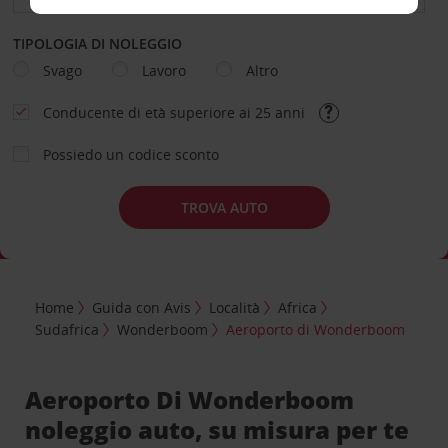
TIPOLOGIA DI NOLEGGIO
Svago
Lavoro
Altro
Conducente di età superiore ai 25 anni
Possiedo un codice sconto
TROVA AUTO
Home
Guida con Avis
Località
Africa
Sudafrica
Wonderboom
Aeroporto di Wonderboom
Aeroporto Di Wonderboom
noleggio auto, su misura per te