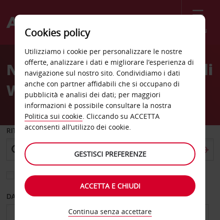
Menù
Cookies policy
Welcome
Utilizziamo i cookie per personalizzare le nostre
to
offerte, analizzare i dati e migliorare l’esperienza di
Noleggio auto Aeroporto di
Avis
navigazione sul nostro sito. Condividiamo i dati
anche con partner affidabili che si occupano di
Wonderboom
pubblicità e analisi dei dati; per maggiori
informazioni è possibile consultare la nostra
Politica sui cookie
. Cliccando su ACCETTA
acconsenti all’utilizzo dei cookie.
RITIRO DA
GESTISCI PREFERENZE
Scegli una località di riconsegna diversa
ACCETTA E CHIUDI
DAL GIORNO
AL GIORNO
Continua senza accettare