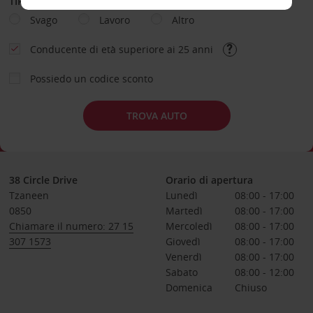
TIPOLOGIA DI NOLEGGIO
Svago
Lavoro
Altro
Conducente di età superiore ai 25 anni
Possiedo un codice sconto
TROVA AUTO
38 Circle Drive
Orario di apertura
Tzaneen
Lunedì
08:00 - 17:00
0850
Martedì
08:00 - 17:00
Chiamare il numero: 27 15
Mercoledì
08:00 - 17:00
307 1573
Giovedì
08:00 - 17:00
Venerdì
08:00 - 17:00
Sabato
08:00 - 12:00
Domenica
Chiuso