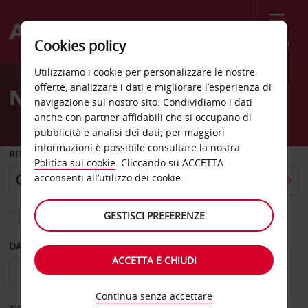
Menù
Cookies policy
Welcome
Utilizziamo i cookie per personalizzare le nostre
to
offerte, analizzare i dati e migliorare l’esperienza di
Noleggio auto Tzaneen
Avis
navigazione sul nostro sito. Condividiamo i dati
anche con partner affidabili che si occupano di
pubblicità e analisi dei dati; per maggiori
informazioni è possibile consultare la nostra
RITIRO DA
Politica sui cookie
. Cliccando su ACCETTA
acconsenti all’utilizzo dei cookie.
GESTISCI PREFERENZE
Scegli una località di riconsegna diversa
DAL GIORNO
AL GIORNO
ACCETTA E CHIUDI
Continua senza accettare